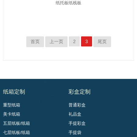
纸托板纸栈板
首页
上一页
2
3
尾页
纸箱定制
彩盒定制
重型纸箱
普通彩盒
美卡纸箱
礼品盒
五层纸板/纸箱
手提彩盒
七层纸板/纸箱
手提袋