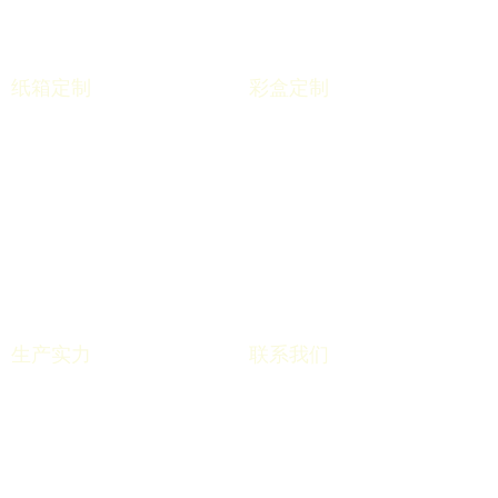
纸箱定制
彩盒定制
重型纸箱
普通彩盒
美卡纸箱
礼品盒
五层纸板/纸箱
手提彩盒
七层纸板/纸箱
手提袋
牛皮纸板/纸箱
白卡纸箱
生产实力
联系我们
良军优势
手机：18521395588
生产设备
传真：0573-84457160
服务支持
服务QQ：7490673892