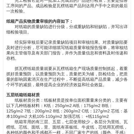
完工检验它是对一批加工完成后的产品进行检查，主要是指各
工序间的产品。成品检验是瓦楞纸箱产品到达用户手中之前的最后
一次检验。
纸箱产品实物质量审核的内容如下：
对纸箱的质量缺陷进行分级，分成重缺陷和轻缺陷，并写出详
细检验项目。
经实际审核后要记录质量缺陷项目和审核结果。对质量缺陷要
及时进行分析，尽可能详细填写纸箱质量审核报告报单，将审核结
果向主管领导及有关部门报告，并作为质量信息和资料及时传递和
存档。
抓瓦楞纸箱质量就要从瓦楞纸箱生产现场质量控制抓起，着重
抓好质量预防，以质量预防为主，质量把关为辅，防检结合，把质
量的影响因素消灭在生产过程中，不断提高纸箱产品质量，减少各
个环节的减损，最终提高企业的经济效益和社会效益。
五层纸箱纸箱材质
纸板材质分类：纸板材质是按单位面积重量来分类的，主要有
以下几种纸板材料：K纸：250g/m2 A纸：175g/m2 B纸：
125g/m2 7纸：200g/m2 8纸：260g/m2 C纸：127g/m2 芯纸：基
本100g/m2 大机105-110g/m2 加强芯纸： +纸115g/m2
纸箱常用的有三层、五层，七层使用较少，各层分为里纸、瓦
楞纸、芯纸、面纸，里、面纸有茶板纸、牛皮纸，芯纸用瓦楞纸，
各种纸的颜色和手感都不一样，不同厂家生产的纸（颜色、手感）