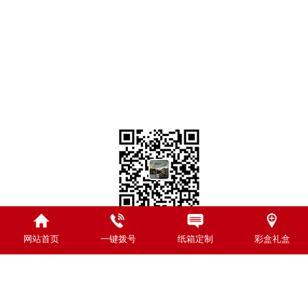
资讯动态
邮箱：hhn0813@163.com
关于我们
地址：浙江省嘉善魏塘街道湘家路
83号
扫一扫关注纸箱厂
网站首页
一键拨号
纸箱定制
彩盒礼盒
Copyright © 2026 上海良军包装材料有限公司 版权所有 中国·浙江
嘉善魏塘街道湘家路83号
备案号：
沪ICP备18044096号-7