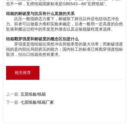
也不一样，瓦楞纸箱国家标准是GB6543—86“瓦楞纸箱”。
纸箱的耐破度与抗压有什么直接的关系
抗压一般指静态力量下，耐破除了静压以外还包括动态冲击
力。前者可以做最大堆积实验来确定，后者一般用一定高度的自然
坠落和搬运过程中的常发意外撞击以及运输颠簸程度来选择。
纸箱戳穿强度和耐破度的概念区别是什么
穿强度是指纸箱抗突然冲击所能承受的最大功率；而耐破强度
指的是内部抗局部挤压的能力；国内轻工的标准已将戳穿强度指标
取消，但出口纸箱依然有要求。
相关推荐
上一篇:
五层纸板/纸箱
下一篇:
七层纸板/纸箱厂家