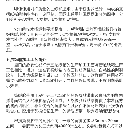
即使使用同样质量的面纸和里纸，由于楞形的差异，构成的瓦
楞纸板的性能也有一定区别。国际上通用的瓦楞楞形分为四种，它
们分别是A型楞、C型楞、B型楞和E型楞。
它们的技术指标和要求见表一。A型楞制成的瓦楞纸板具有较
好的缓冲性，富有一定的弹性，C型楞较A型楞次之。但挺度和抗
冲击性优于A型楞；B型楞排列密度大，制成的瓦楞纸板表面平
整，承压力高，适于印刷；E型楞由于薄而密，更呈现了它的刚强
度。
五层纸箱加工工艺简介
撕口的必要性易打开五层纸箱的生产加工工艺与普通纸箱生产
工艺相比，增加一道在瓦楞纸箱内表面粘贴高性能、自粘性的撕裂
胶带，以及为撕裂胶带设计出一个相应的撕口，这样便于使用者不
需要借助外力就可以将纸箱打开，而且撕裂口美观，不影响商品展
示效果。
撕裂胶带用于易打开五层纸箱的撕裂胶粘带由改良张力的聚丙
烯背面结合天然橡胶粘合剂组成。天然橡胶胶粘剂提供了非常优秀
的初始增粘性、非常优秀的抗撕裂性以及在不同材质表面上强劲的
粘合力。应用于瓦楞纸箱生产中的撕裂胶带一般为卷轴缠绕结构。
根据撕裂胶带的宽度不同，一般的宽度范围从3mm～20mm
之间，一卷胶带的长度大约有40000米左右。长卷轴包装方式可以