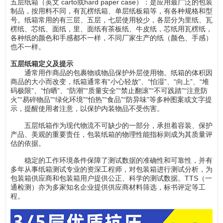
五层纸箱（英文 carto或hard paper case）：是应用最广泛的包装
制品，按用料不同，有瓦楞纸箱、单层纸板箱等，有各种规格和型
号。纸箱常用的有三层、五层，七层使用较少，各层分为里纸、瓦
楞纸、芯纸、面纸，里、面纸有茶板纸、牛皮纸，芯纸用瓦楞纸，
各种纸的颜色和手感都不一样，不同厂家生产的纸（颜色、手感）
也不一样。
五层纸箱定义及提示
通常用作商品的包裹物或物品保护外层使用物。纸箱的体积因
商品的大小而改变，纸箱通常有“小心轻放”、“怕湿”、“向上”、“堆
码极限”、“怕晒”、“防潮”“质量安全”“禁止翻滚”“不可践踏”“注意防
火”“易碎物品”“绿化环境”“怕热”“食品”“防异味”等多种图案或文字提
示，提醒使用者注意，以保护内装物品不受伤害。
五层纸箱作为现代物流不可缺少的一部分，承担着容装、保护
产品、美观的重要责任，包装纸箱的物理性能指标则成为其质量评
估的依据。
稳定的工作环境条件保障了测试数据的准确性和可靠性，并有
多年从事纸箱测试专业的资深工程师，对包装箱进行测试分析，为
包装箱供应商和包装箱用户提供公正、科学的测试数据。TTS（一
通检测）亦为多家知名企业提供供应商材料筛选，标书评定等工
程。