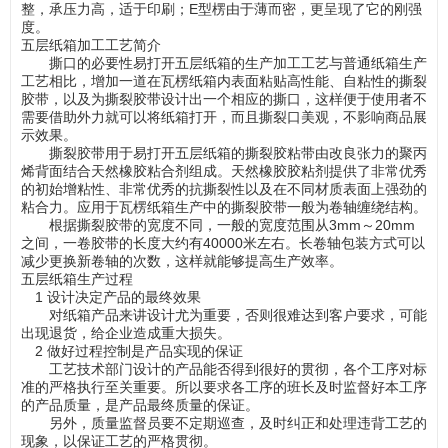
整，承压力高，适于印刷；E型楞由于薄而密，更呈现了它的刚强
度。
五层纸箱加工工艺简介
撕口的必要性易打开五层纸箱的生产加工工艺与普通纸箱生产
工艺相比，增加一道在瓦楞纸箱内表面粘贴高性能、自粘性的撕裂
胶带，以及为撕裂胶带设计出一个相应的撕口，这样便于使用者不
需要借助外力就可以将纸箱打开，而且撕裂口美观，不影响商品展
示效果。
撕裂胶带用于易打开五层纸箱的撕裂胶粘带由改良张力的聚丙
烯背面结合天然橡胶粘合剂组成。天然橡胶胶粘剂提供了非常优秀
的初始增粘性、非常优秀的抗撕裂性以及在不同材质表面上强劲的
粘合力。应用于瓦楞纸箱生产中的撕裂胶带一般为卷轴缠绕结构。
根据撕裂胶带的宽度不同，一般的宽度范围从3mm～20mm
之间，一卷胶带的长度大约有40000米左右。长卷轴包装方式可以
减少更换新卷轴的次数，这样就能够提高生产效率。
五层纸箱生产过程
1 设计决定产品的最终效果
对纸箱产品来讲设计尤为重要，否则很难达到客户要求，可能
出现退货，给企业造成重大损失。
2 做好过程控制是产品实现的保证
工艺技术部门设计的产品能否得到很好的贯彻，各个工序对标
准的严格执行至关重要。所以要求各工序的班长及时监督好本工序
的产品质量，是产品最终质量的保证。
另外，质量监督员要不定期巡查，及时纠正和处理违背工艺的
现象，以保证工艺的严格贯彻。