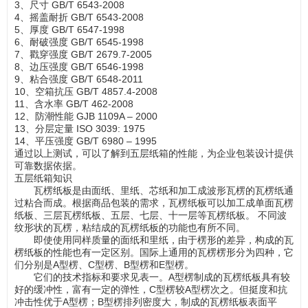
3、尺寸 GB/T 6543-2008
4、摇盖耐折 GB/T 6543-2008
5、厚度 GB/T 6547-1998
6、耐破强度 GB/T 6545-1998
7、戳穿强度 GB/T 2679.7-2005
8、边压强度 GB/T 6546-1998
9、粘合强度 GB/T 6548-2011
10、空箱抗压 GB/T 4857.4-2008
11、含水率 GB/T 462-2008
12、防潮性能 GJB 1109A – 2000
13、分层定量 ISO 3039: 1975
14、平压强度 GB/T 6980 – 1995
通过以上测试，可以了解到五层纸箱的性能，为企业包装设计提供
可靠数据依据。
五层纸箱知识
瓦楞纸板是由面纸、里纸、芯纸和加工成波形瓦楞的瓦楞纸通
过粘合而成。根据商品包装的需求，瓦楞纸板可以加工成单面瓦楞
纸板、三层瓦楞纸板、五层、七层、十一层等瓦楞纸板。 不同波
纹形状的瓦楞，粘结成的瓦楞纸板的功能也有所不同。
即使使用同样质量的面纸和里纸，由于楞形的差异，构成的瓦
楞纸板的性能也有一定区别。国际上通用的瓦楞楞形分为四种，它
们分别是A型楞、C型楞、B型楞和E型楞。
它们的技术指标和要求见表一。A型楞制成的瓦楞纸板具有较
好的缓冲性，富有一定的弹性，C型楞较A型楞次之。但挺度和抗
冲击性优于A型楞；B型楞排列密度大，制成的瓦楞纸板表面平