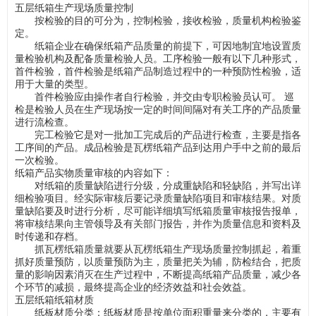
五层纸箱生产现场质量控制
按检验的目的可分为，控制检验，接收检验，质量机构检验鉴
定。
纸箱企业在确保纸箱产品质量的前提下，可因地制宜地设置质
量检验机构及配备质量检验人员。工序检验一般有以下几种形式，
首件检验，首件检验是纸箱产品制造过程中的一种预防性检验，适
用于大量的类型。
首件检验应由操作者自行检验，并交由专职检验员认可。 巡
检是检验人员在生产现场按一定的时间间隔对有关工序的产品质量
进行流检查。
完工检验它是对一批加工完成后的产品进行检查，主要是指各
工序间的产品。成品检验是瓦楞纸箱产品到达用户手中之前的最后
一次检验。
纸箱产品实物质量审核的内容如下：
对纸箱的质量缺陷进行分级，分成重缺陷和轻缺陷，并写出详
细检验项目。经实际审核后要记录质量缺陷项目和审核结果。对质
量缺陷要及时进行分析，尽可能详细填写纸箱质量审核报告报单，
将审核结果向主管领导及有关部门报告，并作为质量信息和资料及
时传递和存档。
抓瓦楞纸箱质量就要从瓦楞纸箱生产现场质量控制抓起，着重
抓好质量预防，以质量预防为主，质量把关为辅，防检结合，把质
量的影响因素消灭在生产过程中，不断提高纸箱产品质量，减少各
个环节的减损，最终提高企业的经济效益和社会效益。
五层纸箱纸箱材质
纸板材质分类：纸板材质是按单位面积重量来分类的，主要有