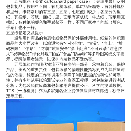
五层纸箱（英文 carto或hard paper case）：是应用最广泛的
包装制品，按用料不同，有瓦楞纸箱、单层纸板箱等，有各种规格
和型号。纸箱常用的有三层、五层，七层使用较少，各层分为里
纸、瓦楞纸、芯纸、面纸，里、面纸有茶板纸、牛皮纸，芯纸用瓦
楞纸，各种纸的颜色和手感都不一样，不同厂家生产的纸（颜色、
手感）也不一样。
五层纸箱定义及提示
通常用作商品的包裹物或物品保护外层使用物。纸箱的体积因
商品的大小而改变，纸箱通常有“小心轻放”、“怕湿”、“向上”、“堆
码极限”、“怕晒”、“防潮”“质量安全”“禁止翻滚”“不可践踏”“注意防
火”“易碎物品”“绿化环境”“怕热”“食品”“防异味”等多种图案或文字提
示，提醒使用者注意，以保护内装物品不受伤害。
五层纸箱作为现代物流不可缺少的一部分，承担着容装、保护
产品、美观的重要责任，包装纸箱的物理性能指标则成为其质量评
估的依据。稳定的工作环境条件保障了测试数据的准确性和可靠
性，并有多年从事纸箱测试专业的资深工程师，对包装箱进行测试
分析，为包装箱供应商和包装箱用户提供公正、科学的测试数据。
TTS（一通检测）亦为多家知名企业提供供应商材料筛选，标书评
定等工程。