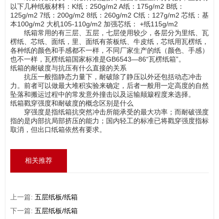
以下几种纸板材料：K纸：250g/m2 A纸：175g/m2 B纸：
125g/m2 7纸：200g/m2 8纸：260g/m2 C纸：127g/m2 芯纸：基
本100g/m2 大机105-110g/m2 加强芯纸： +纸115g/m2
纸箱常用的有三层、五层，七层使用较少，各层分为里纸、瓦
楞纸、芯纸、面纸，里、面纸有茶板纸、牛皮纸，芯纸用瓦楞纸，
各种纸的颜色和手感都不一样，不同厂家生产的纸（颜色、手感）
也不一样，瓦楞纸箱国家标准是GB6543—86“瓦楞纸箱”。
纸箱的耐破度与抗压有什么直接的关系
抗压一般指静态力量下，耐破除了静压以外还包括动态冲击
力。前者可以做最大堆积实验来确定，后者一般用一定高度的自然
坠落和搬运过程中的常发意外撞击以及运输颠簸程度来选择。
纸箱戳穿强度和耐破度的概念区别是什么
穿强度是指纸箱抗突然冲击所能承受的最大功率；而耐破强度
指的是内部抗局部挤压的能力；国内轻工的标准已将戳穿强度指标
取消，但出口纸箱依然有要求。
相关推荐
上一篇:
五层纸板/纸箱
下一篇:
五层纸板/纸箱