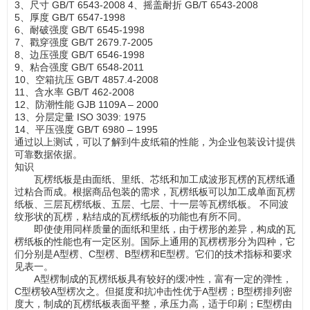
3、尺寸 GB/T 6543-2008 4、摇盖耐折 GB/T 6543-2008
5、厚度 GB/T 6547-1998
6、耐破强度 GB/T 6545-1998
7、戳穿强度 GB/T 2679.7-2005
8、边压强度 GB/T 6546-1998
9、粘合强度 GB/T 6548-2011
10、空箱抗压 GB/T 4857.4-2008
11、含水率 GB/T 462-2008
12、防潮性能 GJB 1109A – 2000
13、分层定量 ISO 3039: 1975
14、平压强度 GB/T 6980 – 1995
通过以上测试，可以了解到牛皮纸箱的性能，为企业包装设计提供
可靠数据依据。
知识
瓦楞纸板是由面纸、里纸、芯纸和加工成波形瓦楞的瓦楞纸通
过粘合而成。根据商品包装的需求，瓦楞纸板可以加工成单面瓦楞
纸板、三层瓦楞纸板、五层、七层、十一层等瓦楞纸板。 不同波
纹形状的瓦楞，粘结成的瓦楞纸板的功能也有所不同。
即使使用同样质量的面纸和里纸，由于楞形的差异，构成的瓦
楞纸板的性能也有一定区别。国际上通用的瓦楞楞形分为四种，它
们分别是A型楞、C型楞、B型楞和E型楞。它们的技术指标和要求
见表一。
A型楞制成的瓦楞纸板具有较好的缓冲性，富有一定的弹性，
C型楞较A型楞次之。但挺度和抗冲击性优于A型楞；B型楞排列密
度大，制成的瓦楞纸板表面平整，承压力高，适于印刷；E型楞由