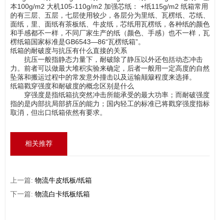
本100g/m2 大机105-110g/m2 加强芯纸： +纸115g/m2 纸箱常用
的有三层、五层，七层使用较少，各层分为里纸、瓦楞纸、芯纸、
面纸，里、面纸有茶板纸、牛皮纸，芯纸用瓦楞纸，各种纸的颜色
和手感都不一样，不同厂家生产的纸（颜色、手感）也不一样，瓦
楞纸箱国家标准是GB6543—86“瓦楞纸箱”。
纸箱的耐破度与抗压有什么直接的关系
抗压一般指静态力量下，耐破除了静压以外还包括动态冲击
力。前者可以做最大堆积实验来确定，后者一般用一定高度的自然
坠落和搬运过程中的常发意外撞击以及运输颠簸程度来选择。
纸箱戳穿强度和耐破度的概念区别是什么
穿强度是指纸箱抗突然冲击所能承受的最大功率；而耐破强度
指的是内部抗局部挤压的能力；国内轻工的标准已将戳穿强度指标
取消，但出口纸箱依然有要求。
相关推荐
上一篇:
物流牛皮纸板/纸箱
下一篇:
物流白卡纸板纸箱