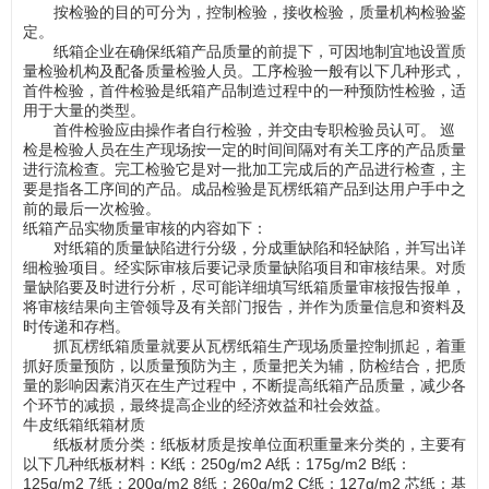
按检验的目的可分为，控制检验，接收检验，质量机构检验鉴
定。
纸箱企业在确保纸箱产品质量的前提下，可因地制宜地设置质
量检验机构及配备质量检验人员。工序检验一般有以下几种形式，
首件检验，首件检验是纸箱产品制造过程中的一种预防性检验，适
用于大量的类型。
首件检验应由操作者自行检验，并交由专职检验员认可。 巡
检是检验人员在生产现场按一定的时间间隔对有关工序的产品质量
进行流检查。完工检验它是对一批加工完成后的产品进行检查，主
要是指各工序间的产品。成品检验是瓦楞纸箱产品到达用户手中之
前的最后一次检验。
纸箱产品实物质量审核的内容如下：
对纸箱的质量缺陷进行分级，分成重缺陷和轻缺陷，并写出详
细检验项目。经实际审核后要记录质量缺陷项目和审核结果。对质
量缺陷要及时进行分析，尽可能详细填写纸箱质量审核报告报单，
将审核结果向主管领导及有关部门报告，并作为质量信息和资料及
时传递和存档。
抓瓦楞纸箱质量就要从瓦楞纸箱生产现场质量控制抓起，着重
抓好质量预防，以质量预防为主，质量把关为辅，防检结合，把质
量的影响因素消灭在生产过程中，不断提高纸箱产品质量，减少各
个环节的减损，最终提高企业的经济效益和社会效益。
牛皮纸箱纸箱材质
纸板材质分类：纸板材质是按单位面积重量来分类的，主要有
以下几种纸板材料：K纸：250g/m2 A纸：175g/m2 B纸：
125g/m2 7纸：200g/m2 8纸：260g/m2 C纸：127g/m2 芯纸：基