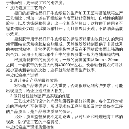
于薄而密，更呈现了它的刚强度。
牛皮纸箱加工工艺简介
撕口的必要性易打开牛皮纸箱的生产加工工艺与普通纸箱生产
工艺相比，增加一道在瓦楞纸箱内表面粘贴高性能、自粘性的撕裂
胶带，以及为撕裂胶带设计出一个相应的撕口，这样便于使用者不
需要借助外力就可以将纸箱打开，而且撕裂口美观，不影响商品展
示效果。
撕裂胶带用于易打开牛皮纸箱的撕裂胶粘带由改良张力的聚丙
烯背面结合天然橡胶粘合剂组成。天然橡胶胶粘剂提供了非常优秀
的初始增粘性、非常优秀的抗撕裂性以及在不同材质表面上强劲的
粘合力。应用于瓦楞纸箱生产中的撕裂胶带一般为卷轴缠绕结构。
根据撕裂胶带的宽度不同，一般的宽度范围从3mm～20mm
之间，一卷胶带的长度大约有40000米左右。长卷轴包装方式可以
减少更换新卷轴的次数，这样就能够提高生产效率。
牛皮纸箱生产过程
1 设计决定产品的最终效果
对纸箱产品来讲设计尤为重要，否则很难达到客户要求，可能
出现退货，给企业造成重大损失。
2 做好过程控制是产品实现的保证
工艺技术部门设计的产品能否得到很好的贯彻，各个工序对标
准的严格执行至关重要。所以要求各工序的班长及时监督好本工序
的产品质量，是产品最终质量的保证。
另外，质量监督员要不定期巡查，及时纠正和处理违背工艺的
现象，以保证工艺的严格贯彻。
牛皮纸箱生产现场质量控制