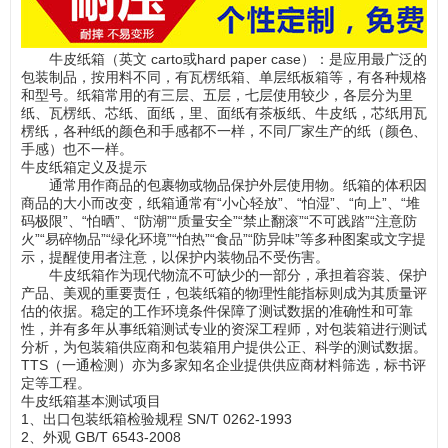
牛皮纸箱（英文 carto或hard paper case）：是应用最广泛的
包装制品，按用料不同，有瓦楞纸箱、单层纸板箱等，有各种规格
和型号。纸箱常用的有三层、五层，七层使用较少，各层分为里
纸、瓦楞纸、芯纸、面纸，里、面纸有茶板纸、牛皮纸，芯纸用瓦
楞纸，各种纸的颜色和手感都不一样，不同厂家生产的纸（颜色、
手感）也不一样。
牛皮纸箱定义及提示
通常用作商品的包裹物或物品保护外层使用物。纸箱的体积因
商品的大小而改变，纸箱通常有“小心轻放”、“怕湿”、“向上”、“堆
码极限”、“怕晒”、“防潮”“质量安全”“禁止翻滚”“不可践踏”“注意防
火”“易碎物品”“绿化环境”“怕热”“食品”“防异味”等多种图案或文字提
示，提醒使用者注意，以保护内装物品不受伤害。
牛皮纸箱作为现代物流不可缺少的一部分，承担着容装、保护
产品、美观的重要责任，包装纸箱的物理性能指标则成为其质量评
估的依据。稳定的工作环境条件保障了测试数据的准确性和可靠
性，并有多年从事纸箱测试专业的资深工程师，对包装箱进行测试
分析，为包装箱供应商和包装箱用户提供公正、科学的测试数据。
TTS（一通检测）亦为多家知名企业提供供应商材料筛选，标书评
定等工程。
牛皮纸箱基本测试项目
1、出口包装纸箱检验规程 SN/T 0262-1993
2、外观 GB/T 6543-2008