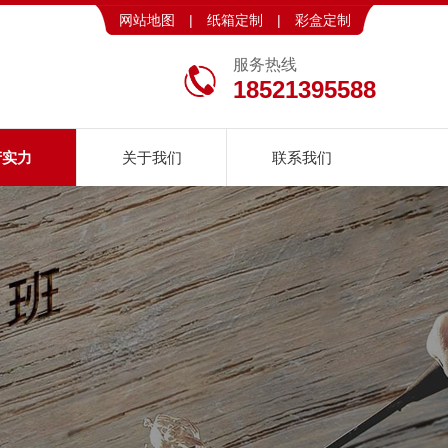
网站地图
|
纸箱定制
|
彩盒定制
服务热线
18521395588
产实力
关于我们
联系我们