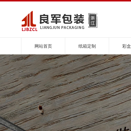
网站首页
纸箱定制
彩盒