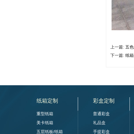
上一篇:
五色
下一篇:
纸箱
纸箱定制
彩盒定制
重型纸箱
普通彩盒
美卡纸箱
礼品盒
五层纸板/纸箱
手提彩盒