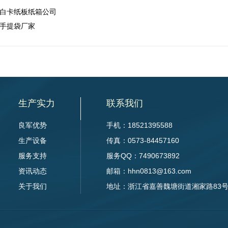
白卡纸板纸箱公司
手提袋厂家
生产实力
联系我们
良军优势
手机：18521395588
生产设备
传真：0573-84457160
服务支持
服务QQ：7490673892
资讯动态
邮箱：hhn0813@163.com
关于我们
地址：浙江省嘉善魏塘街道湘家路83