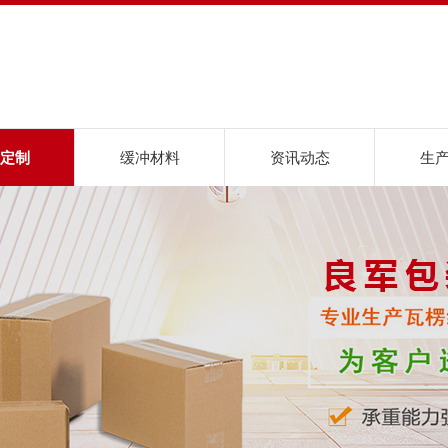
定制
缓冲材料
资讯动态
生