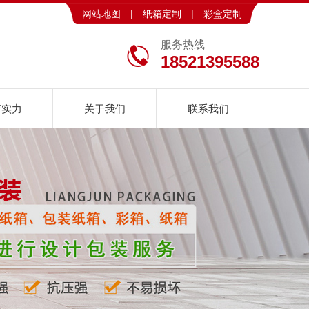
网站地图
|
纸箱定制
|
彩盒定制
服务热线
18521395588
产实力
关于我们
联系我们