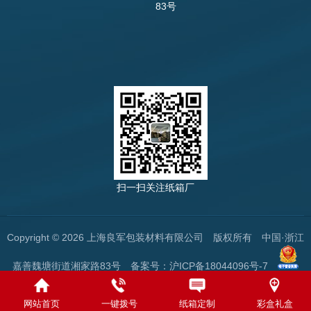
83号
扫一扫关注纸箱厂
Copyright © 2026 上海良军包装材料有限公司 版权所有 中国·浙江
嘉善魏塘街道湘家路83号
备案号：
沪ICP备18044096号-7
网站首页
一键拨号
纸箱定制
彩盒礼盒